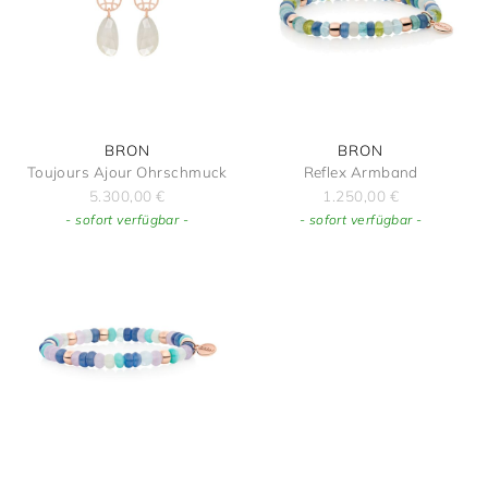
Damenschmuck
Uhrmacherwerkstatt
TUDOR
Herrenschmuck
Uhrentyp
Armschmuck
Certified Pre-Owned
BRON
BRON
Toujours Ajour Ohrschmuck
Reflex Armband
5.300,00
€
1.250,00
€
Halsschmuck
Damenuhren
- sofort verfügbar -
- sofort verfügbar -
Ohrschmuck
Herrenuhren
Ringe