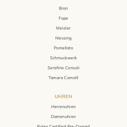
Bron
Fope
Meister
Niessing
Pomellato
Schmuckwerk
Serafino Consoli
Tamara Comolli
UHREN
Herrenuhren
Damenuhren
Rolex Certified Pre-Owned