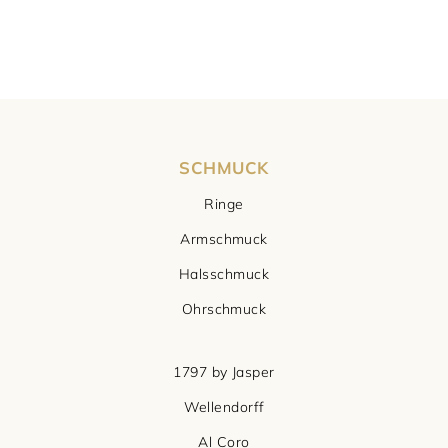
Damenschmuck
Uhrmacherwerkstatt
TUDOR
Herrenschmuck
Uhrentyp
Armschmuck
Certified Pre-Owned
SCHMUCK
Halsschmuck
Damenuhren
Ringe
Ohrschmuck
Herrenuhren
Armschmuck
Halsschmuck
Ringe
Ohrschmuck
1797 by Jasper
Wellendorff
Al Coro