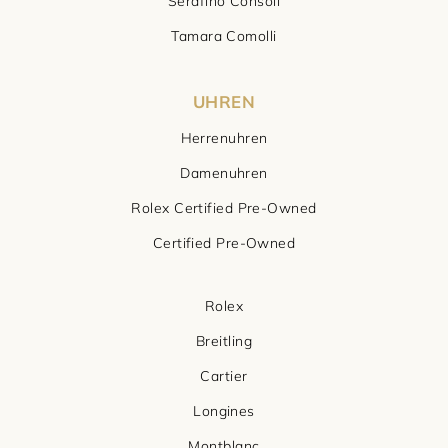
Serafino Consoli
Tamara Comolli
Damenschmuck
Uhrmacherwerkstatt
TUDOR
Herrenschmuck
Uhrentyp
UHREN
Armschmuck
Certified Pre-Owned
Herrenuhren
Damenuhren
Halsschmuck
Damenuhren
Rolex Certified Pre-Owned
Ohrschmuck
Herrenuhren
Certified Pre-Owned
Ringe
Rolex
Breitling
Cartier
Longines
Montblanc