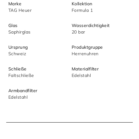
Marke
Kollektion
TAG Heuer
Formula 1
Glas
Wasserdichtigkeit
Saphirglas
20 bar
Mit dem Absenden akzeptieren Sie unsere
Ursprung
Produktgruppe
Datenschutzerklärung.
Schweiz
Herrenuhren
Schließe
Materialfilter
Faltschließe
Edelstahl
Armbandfilter
Edelstahl