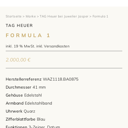
1797 by Jasper
Anlass
Uhren
Wellendorff
Verlobungsringe
Marken
Über uns
Startseite
>
Marke
>
TAG Heuer bei Juwelier Jasper
> Formula 1
TAG HEUER
Al Coro
Trauringe
Rolex
Über Jasper
Magazin
FORMULA 1
Marken
Bron
Breitling
Standorte und Teams
inkl. 19 % MwSt.
inkl.
Versandkosten
Meister
Fope
Cartier
Kontakt
2.000,00
€
Niessing
Pomellato
Longines
Karriere
Herstellerreferenz
WAZ1118.BA0875
Schmuckwerk
NOMOS Glashütte
Historie
Durchmesser
41 mm
Gehäuse
Edelstahl
Serafino Consoli
Montblanc
Kataloge
Armband
Edelstahlband
Uhrwerk
Quarz
Service
Tamara Comolli
Norqain
Zifferblattfarbe
Blau
Goldschmiede
Schmucktyp
TAG Heuer
Funktionen
3-Zeiger, Datum