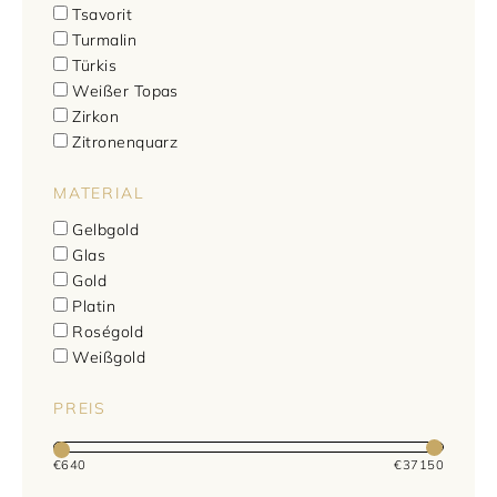
Tsavorit
Turmalin
Türkis
Weißer Topas
Zirkon
Zitronenquarz
MATERIAL
Gelbgold
Glas
Gold
Platin
Roségold
Weißgold
PREIS
€
640
€
37150