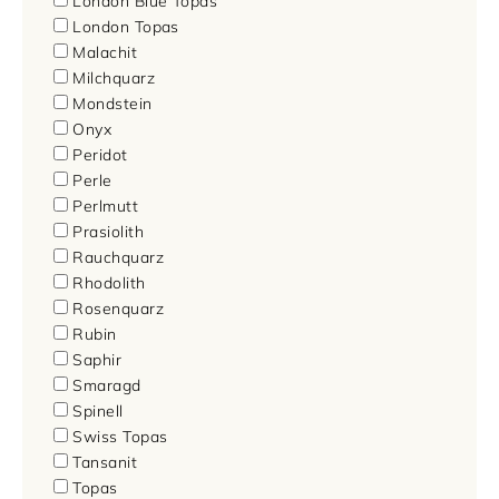
London Blue Topas
London Topas
Malachit
Milchquarz
Mondstein
Onyx
Peridot
Perle
Perlmutt
Prasiolith
Rauchquarz
Rhodolith
Rosenquarz
Rubin
Saphir
Smaragd
Spinell
Swiss Topas
Tansanit
Topas