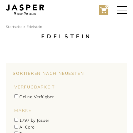
0
Startseite
> Edelstein
EDELSTEIN
Rolex
VERFÜGBARKEIT
Rolex Certified Pre-Owned
Online Verfügbar
Schmuck
MARKE
1797 by Jasper
Marken
Hochzeit
Al Coro