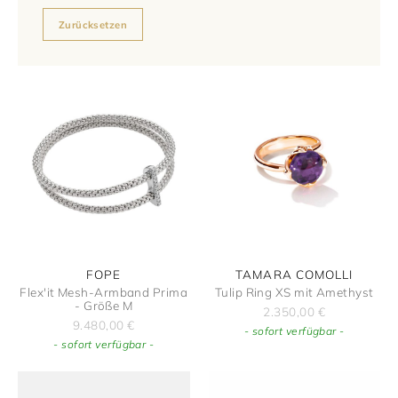
FOPE
TAMARA COMOLLI
Flex'it Mesh-Armband Prima
Tulip Ring XS mit Amethyst
- Größe M
2.350,00
€
9.480,00
€
- sofort verfügbar -
- sofort verfügbar -