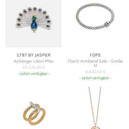
1797 BY JASPER
FOPE
Anhänger Libori Pfau
Flex'it Armband Solo - Größe
M
15.225,00
€
9.040,00
€
- sofort verfügbar -
- sofort verfügbar -