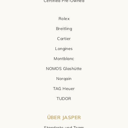
Certified Pre-Owned
Damenschmuck
Uhrmacherwerkstatt
TUDOR
Rolex
Herrenschmuck
Uhrentyp
Breitling
Cartier
Armschmuck
Certified Pre-Owned
Longines
Halsschmuck
Damenuhren
Montblanc
Ohrschmuck
Herrenuhren
NOMOS Glashütte
Norqain
Ringe
TAG Heuer
TUDOR
ÜBER JASPER
Standorte und Team