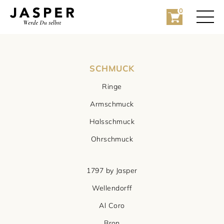
0
SCHMUCK
Ringe
Armschmuck
Halsschmuck
Rolex
Ohrschmuck
Rolex Certified Pre-Owned
1797 by Jasper
Schmuck
Wellendorff
Marken
Hochzeit
Al Coro
Bron