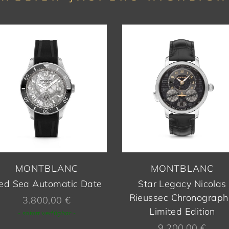
MONTBLANC
MONTBLANC
ced Sea Automatic Date
Star Legacy Nicolas
Rieussec Chronograph
3.800,00
€
Limited Edition
- sofort verfügbar -
9.200,00
€