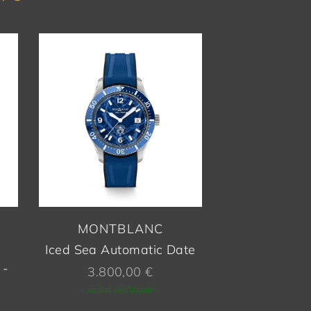
MONTBLANC
Iced Sea Automatic Date
 -
3.800,00
€
- sofort verfügbar -