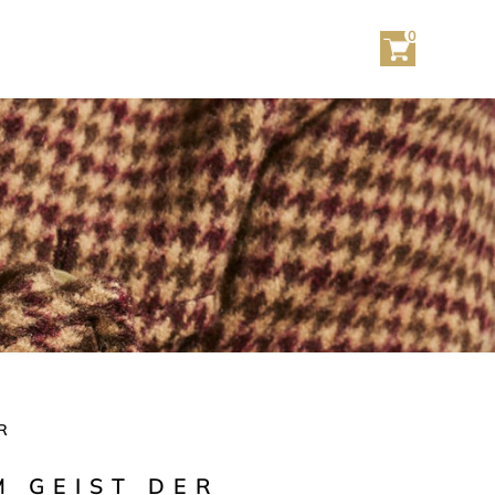
0
R
 GEIST DER