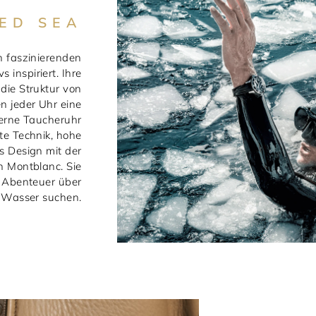
CED SEA
n faszinierenden
 inspiriert. Ihre
 die Struktur von
en jeder Uhr eine
erne Taucheruhr
ste Technik, hohe
s Design mit der
 Montblanc. Sie
die Abenteuer über
 Wasser suchen.