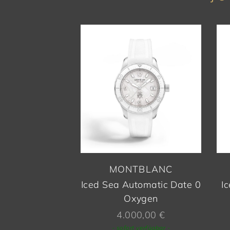
MONTBLANC
Iced Sea Automatic Date 0
I
Oxygen
4.000,00
€
- sofort verfügbar -