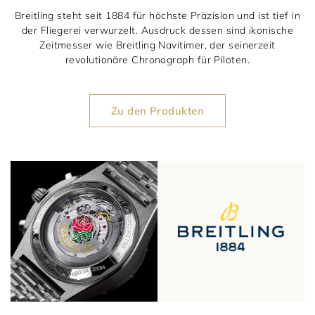
1797 by Jasper
Anlass
Uhren
Breitling steht seit 1884 für höchste Präzision und ist tief in
der Fliegerei verwurzelt. Ausdruck dessen sind ikonische
Wellendorff
Verlobungsringe
Marken
Über uns
Zeitmesser wie Breitling Navitimer, der seinerzeit
revolutionäre Chronograph für Piloten.
Al Coro
Trauringe
Rolex
Über Jasper
Magazin
Marken
Bron
Breitling
Standorte und Teams
Zu den Produkten
Meister
Fope
Cartier
Kontakt
Niessing
Pomellato
Longines
Karriere
Schmuckwerk
NOMOS Glashütte
Historie
Serafino Consoli
Montblanc
Kataloge
Service
Tamara Comolli
Norqain
Goldschmiede
Schmucktyp
TAG Heuer