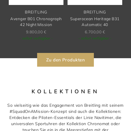
BREITLING
BREITLING
Avenger B01 Chronograph
Superocean Heritage B31
42 Night Mission
Automatic 40
9.800,00
€
6.700,00
€
- sofort verfügbar -
- sofort verfügbar -
Zu den Produkten
KOLLEKTIONEN
So vielseitig wie das Engagement von Breitling mit seinem
#SquadOnAMission-Konzept sind auch die Kollektionen:
Entdecken die Piloten-Essentials der Linie Navitimer, die
universalen Sportuhren der Kollektion Chronomat oder
tauchen Sie ein in die Meerestiefen mit der