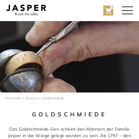
0
Rolex
Rolex Certified Pre-Owned
Startseite
>
Service
>
Goldschmiede
Schmuck
GOLDSCHMIEDE
Marken
Hochzeit
Das Goldschmiede-Gen scheint den Männern der Familie
Jasper in die Wiege gelegt worden zu sein. Ab 1797 – den