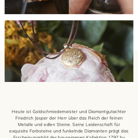
Damenschmuck
Uhrmacherwerkstatt
TUDOR
Herrenschmuck
Uhrentyp
Armschmuck
Certified Pre-Owned
Halsschmuck
Damenuhren
Ohrschmuck
Herrenuhren
Ringe
Heute ist Goldschmiedemeister und Diamantgutachter
Friedrich Jasper der Herr über das Reich der feinen
Metalle und edlen Steine. Seine Leidenschaft für
exquisite Farbsteine und funkelnde Diamanten prägt das
Erscheinungsbild der hauseigenen Kollektion 1797 by