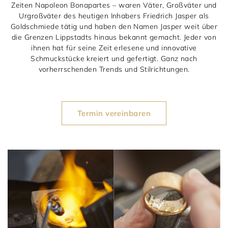
1797 by Jasper
Anlass
Uhren
Zeiten Napoleon Bonapartes – waren Väter, Großväter und
Urgroßväter des heutigen Inhabers Friedrich Jasper als
Wellendorff
Verlobungsringe
Goldschmiede tätig und haben den Namen Jasper weit über
Marken
Über uns
die Grenzen Lippstadts hinaus bekannt gemacht. Jeder von
ihnen hat für seine Zeit erlesene und innovative
Al Coro
Trauringe
Rolex
Über Jasper
Magazin
Schmuckstücke kreiert und gefertigt. Ganz nach
vorherrschenden Trends und Stilrichtungen.
Marken
Bron
Breitling
Standorte und Teams
Meister
Fope
Cartier
Kontakt
Termin vereinbaren
Niessing
Pomellato
Longines
Karriere
Schmuckwerk
NOMOS Glashütte
Historie
Serafino Consoli
Montblanc
Kataloge
Service
Tamara Comolli
Norqain
Goldschmiede
Schmucktyp
TAG Heuer