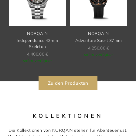
NORQAIN
NORQAIN
Independence 42mm
Adventure Sport 37mm
Skeleton
4.250,00
€
4.400,00
€
- sofort verfügbar -
- sofort verfügbar -
Zu den Produkten
KOLLEKTIONEN
Die Kollektionen von NORQAIN stehen für Abenteuerlust,