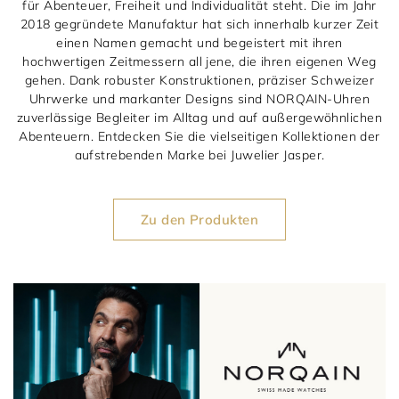
1797 by Jasper
für Abenteuer, Freiheit und Individualität steht. Die im Jahr
Anlass
Uhren
2018 gegründete Manufaktur hat sich innerhalb kurzer Zeit
einen Namen gemacht und begeistert mit ihren
Wellendorff
Verlobungsringe
Marken
Über uns
hochwertigen Zeitmessern all jene, die ihren eigenen Weg
gehen. Dank robuster Konstruktionen, präziser Schweizer
Al Coro
Trauringe
Rolex
Über Jasper
Magazin
Uhrwerke und markanter Designs sind NORQAIN-Uhren
zuverlässige Begleiter im Alltag und auf außergewöhnlichen
Marken
Bron
Breitling
Standorte und Teams
Abenteuern. Entdecken Sie die vielseitigen Kollektionen der
aufstrebenden Marke bei Juwelier Jasper.
Meister
Fope
Cartier
Kontakt
Niessing
Zu den Produkten
Pomellato
Longines
Karriere
Schmuckwerk
NOMOS Glashütte
Historie
Serafino Consoli
Montblanc
Kataloge
Service
Tamara Comolli
Norqain
Goldschmiede
Schmucktyp
TAG Heuer