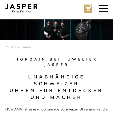
0
Startseite
>
Norqain
NORQAIN BEI JUWELIER
JASPER
Rolex
UNABHÄNGIGE
Rolex Certified Pre-Owned
SCHWEIZER
UHREN FÜR ENTDECKER
Schmuck
UND MACHER
Marken
Hochzeit
NORQAIN ist eine unabhängige Schweizer Uhrenmarke, die