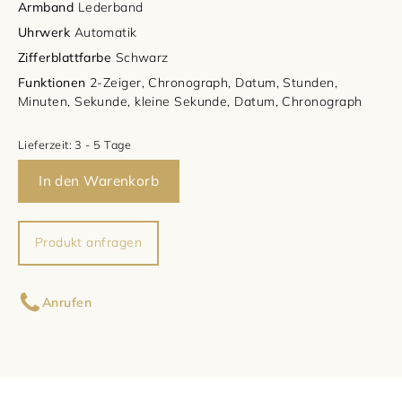
Armband
Lederband
Uhrwerk
Automatik
Damenschmuck
Uhrmacherwerkstatt
TUDOR
Zifferblattfarbe
Schwarz
Herrenschmuck
Funktionen
2-Zeiger, Chronograph, Datum, Stunden,
Uhrentyp
Minuten, Sekunde, kleine Sekunde, Datum, Chronograph
Armschmuck
Certified Pre-Owned
Lieferzeit:
3 - 5 Tage
Halsschmuck
Damenuhren
In den Warenkorb
Ohrschmuck
Herrenuhren
Produkt anfragen
Ringe
Ihr Name
Anrufen
Ihre E-Mail-Adresse