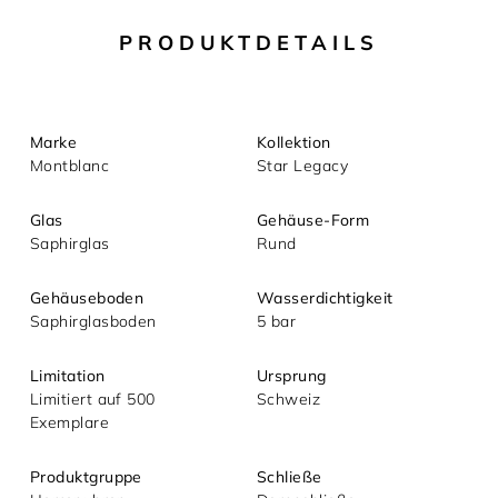
Ihre Nachricht (optional)
PRODUKTDETAILS
Marke
Kollektion
Montblanc
Star Legacy
Glas
Gehäuse-Form
Saphirglas
Rund
Mit dem Absenden akzeptieren Sie unsere
Gehäuseboden
Wasserdichtigkeit
Datenschutzerklärung.
Saphirglasboden
5 bar
Limitation
Ursprung
Limitiert auf 500
Schweiz
Exemplare
Produktgruppe
Schließe