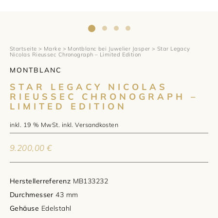
1797 by Jasper
Anlass
Uhren
Wellendorff
Verlobungsringe
Marken
Über uns
Al Coro
Trauringe
Rolex
Startseite
>
Marke
>
Montblanc bei Juwelier Jasper
> Star Legacy
Über Jasper
Magazin
Nicolas Rieussec Chronograph – Limited Edition
MONTBLANC
Marken
Bron
Breitling
Standorte und Teams
STAR LEGACY NICOLAS
Meister
RIEUSSEC CHRONOGRAPH –
Fope
Cartier
Kontakt
LIMITED EDITION
Niessing
Pomellato
Longines
Karriere
inkl. 19 % MwSt.
inkl.
Versandkosten
Schmuckwerk
NOMOS Glashütte
Historie
9.200,00
€
Serafino Consoli
Montblanc
Kataloge
Herstellerreferenz
MB133232
Service
Tamara Comolli
Norqain
Durchmesser
43 mm
Gehäuse
Edelstahl
Goldschmiede
Schmucktyp
TAG Heuer