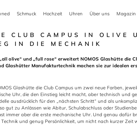
Owned
Schmuck
Hochzeit
Uhren
Über uns
Magazin
E CLUB CAMPUS IN OLIVE 
EG IN DIE MECHANIK
„all olive“ und „full rose“ erweitert NOMOS Glashütte die
nd Glashütter Manufakturtechnik machen sie zur idealen er
t NOMOS Glashütte die Club Campus um zwei neue Farben, jeweils
nische Uhr, die den Einstieg leicht macht, aber technisch und 
lle ausdrücklich für den „nächsten Schritt“ und als unkomplizi
o gut zu Anlässen wie Abitur, Schulabschluss oder Studienbeg
ast immer aber die erste mechanische Uhr. Und genau dafür bri
 Technik und genug Persönlichkeit, um nicht nach kurzer Zeit w