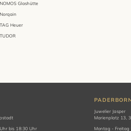
NOMOS Glashütte
Norqain
TAG Heuer
TUDOR
PADERBOR
Juwelier Jasper
pstadt
Marienplatz 13,
Uhr bis 18:30 Uhr
Montag - Freitag