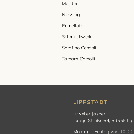
Meister
Niessing
Pomellato
Schmuckwerk
Serafino Consoli
Tamara Comolli
LIPPSTADT
Juwelier Jasper
Lange Straße 64, 59555 Lip
Montag - Freitag von 10:00 