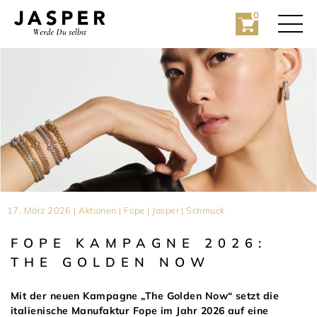
0
Rolex
17. März 2026 | Aktionen | Fope | Jasper | Schmuck
Rolex Certified Pre-Owned
FOPE KAMPAGNE 2026:
Schmuck
THE GOLDEN NOW
Marken
Hochzeit
Mit der neuen Kampagne „The Golden Now“ setzt die
italienische Manufaktur Fope im Jahr 2026 auf eine