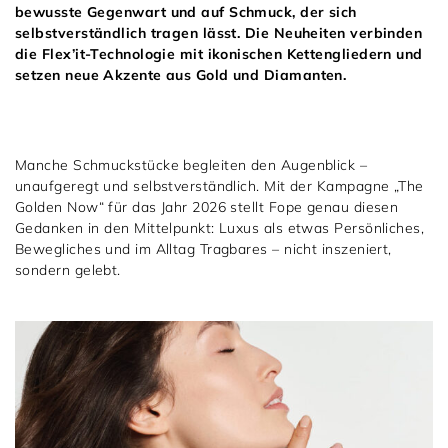
1797 by Jasper
Anlass
Uhren
bewusste Gegenwart und auf Schmuck, der sich
selbstverständlich tragen lässt. Die Neuheiten verbinden
Wellendorff
Verlobungsringe
die Flex’it-Technologie mit ikonischen Kettengliedern und
Marken
Über uns
setzen neue Akzente aus Gold und Diamanten.
Al Coro
Trauringe
Rolex
Über Jasper
Magazin
Marken
Bron
Breitling
Standorte und Teams
Manche Schmuckstücke begleiten den Augenblick –
unaufgeregt und selbstverständlich. Mit der Kampagne „The
Meister
Fope
Cartier
Kontakt
Golden Now“ für das Jahr 2026 stellt Fope genau diesen
Gedanken in den Mittelpunkt: Luxus als etwas Persönliches,
Niessing
Pomellato
Longines
Karriere
Bewegliches und im Alltag Tragbares – nicht inszeniert,
sondern gelebt.
Schmuckwerk
NOMOS Glashütte
Historie
Serafino Consoli
Montblanc
Kataloge
Service
Tamara Comolli
Norqain
Goldschmiede
Schmucktyp
TAG Heuer