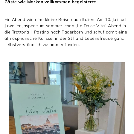
1797 by Jasper
Gäste wie Marken vollkommen begeisterte.
Anlass
Uhren
Wellendorff
Verlobungsringe
Marken
Über uns
Ein Abend wie eine kleine Reise nach Italien: Am 10. Juli lud
Juwelier Jasper zum sommerlichen „La Dolce Vita“-Abend in
Al Coro
Trauringe
Rolex
Über Jasper
Magazin
die Trattoria Il Postino nach Paderborn und schuf damit eine
atmosphärische Kulisse, in der Stil und Lebensfreude ganz
Marken
Bron
Breitling
Standorte und Teams
selbstverständlich zusammenfanden.
Meister
Fope
Cartier
Kontakt
Niessing
Pomellato
Longines
Karriere
Schmuckwerk
NOMOS Glashütte
Historie
Serafino Consoli
Montblanc
Kataloge
Service
Tamara Comolli
Norqain
Goldschmiede
Schmucktyp
TAG Heuer