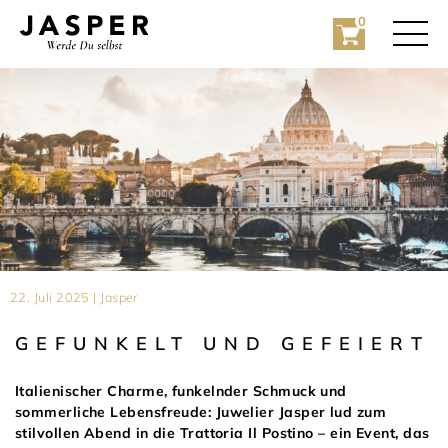
0
Rolex
22. Juli 2025 | Jasper
Rolex Certified Pre-Owned
GEFUNKELT UND GEFEIERT
Schmuck
Italienischer Charme, funkelnder Schmuck und
Marken
Hochzeit
sommerliche Lebensfreude: Juwelier Jasper lud zum
stilvollen Abend in die Trattoria Il Postino – ein Event, das