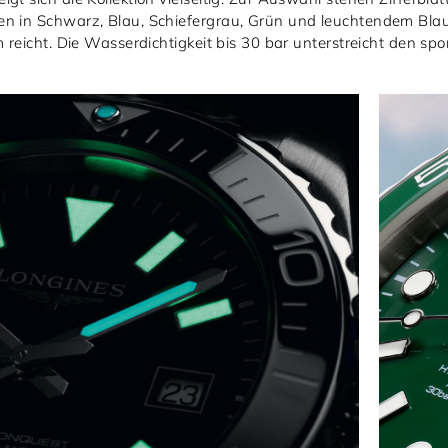
n in Schwarz, Blau, Schiefergrau, Grün und leuchtendem Blau.
 reicht. Die Wasserdichtigkeit bis 30 bar unterstreicht den spo