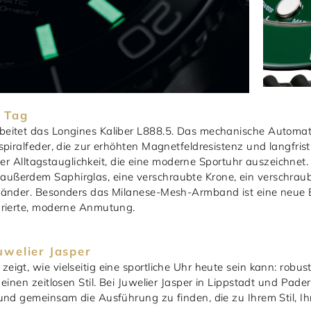
n Tag
eitet das Longines Kaliber L888.5. Das mechanische Automat
piralfeder, die zur erhöhten Magnetfeldresistenz und langfristi
ener Alltagstauglichkeit, die eine moderne Sportuhr auszeichnet.
ußerdem Saphirglas, eine verschraubte Krone, ein verschrau
bänder. Besonders das Milanese-Mesh-Armband ist eine neue E
urierte, moderne Anmutung.
uwelier Jasper
igt, wie vielseitig eine sportliche Uhr heute sein kann: robu
einen zeitlosen Stil. Bei Juwelier Jasper in Lippstadt und Pad
 und gemeinsam die Ausführung zu finden, die zu Ihrem Stil,