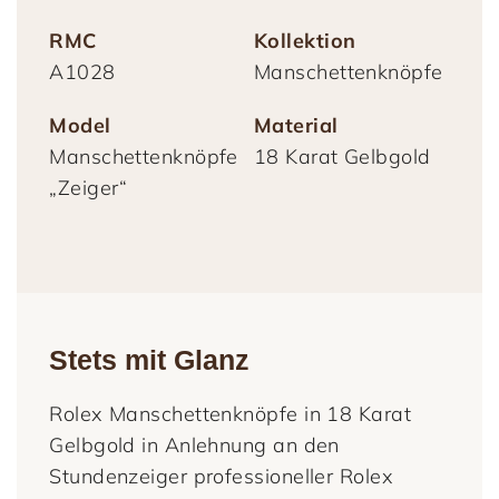
RMC
Kollektion
Damenschmuck
Uhrmacherwerkstatt
TUDOR
A1028
Manschettenknöpfe
Herrenschmuck
Uhrentyp
Model
Material
Armschmuck
Certified Pre-Owned
Manschettenknöpfe
18 Karat Gelbgold
„Zeiger“
Halsschmuck
Damenuhren
Ohrschmuck
Herrenuhren
Ringe
Stets mit Glanz
Rolex Manschettenknöpfe in 18 Karat
Gelbgold in Anlehnung an den
Stundenzeiger professioneller Rolex