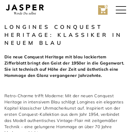
0
LONGINES CONQUEST
HERITAGE: KLASSIKER IN
NEUEM BLAU
Die neue Conquest Heritage mit blau lackiertem
Zifferblatt bringt den Geist der 1950er in die Gegenwart.
Sie ist technisch auf Höhe der Zeit und ästhetisch eine
Hommage den Glanz vergangener Jahrzehnte.
Rolex
Rolex Certified Pre-Owned
Retro-Charme trifft Moderne: Mit der neuen Conquest
Heritage in intensivem Blau schlägt Longines ein elegantes
Schmuck
Kapitel klassischer Uhrmacherkunst auf. Inspiriert von der
ersten Conquest-Kollektion aus dem Jahr 1954, verbindet
Marken
Hochzeit
das Modell authentisches Vintage-Flair mit zeitgemäßer
Technik – eine gelungene Hommage an über 70 Jahre