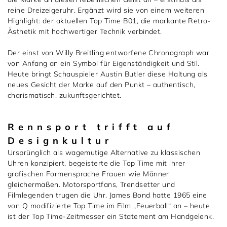
1797 by Jasper
Anlass
Uhren
reine Dreizeigeruhr. Ergänzt wird sie von einem weiteren
Highlight: der aktuellen Top Time B01, die markante Retro-
Wellendorff
Verlobungsringe
Marken
Über uns
Ästhetik mit hochwertiger Technik verbindet.
Al Coro
Trauringe
Rolex
Der einst von Willy Breitling entworfene Chronograph war
Über Jasper
Magazin
von Anfang an ein Symbol für Eigenständigkeit und Stil.
Heute bringt Schauspieler Austin Butler diese Haltung als
Marken
Bron
Breitling
Standorte und Teams
neues Gesicht der Marke auf den Punkt – authentisch,
charismatisch, zukunftsgerichtet.
Meister
Fope
Cartier
Kontakt
Niessing
Pomellato
Longines
Karriere
Rennsport trifft auf
Designkultur
Schmuckwerk
NOMOS Glashütte
Historie
Ursprünglich als wagemutige Alternative zu klassischen
Uhren konzipiert, begeisterte die Top Time mit ihrer
grafischen Formensprache Frauen wie Männer
Serafino Consoli
Montblanc
Kataloge
gleichermaßen. Motorsportfans, Trendsetter und
Filmlegenden trugen die Uhr. James Bond hatte 1965 eine
Service
Tamara Comolli
Norqain
von Q modifizierte Top Time im Film „Feuerball“ an – heute
ist der Top Time-Zeitmesser ein Statement am Handgelenk.
Goldschmiede
Schmucktyp
TAG Heuer