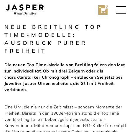
0
NEUE BREITLING TOP
TIME-MODELLE:
AUSDRUCK PURER
FREIHEIT
Die neuen Top Time-Modelle von Breitling feiern den Mut
zur Individualität. Ob mit drei Zeigern oder als
Rolex
charakterstarker Chronograph – entdecken Sie jetzt bei
Juwelier Jasper Uhrenneuheiten, die Stil mit Freiheit
verbinden.
Rolex Certified Pre-Owned
Schmuck
Eine Uhr, die nie nur die Zeit misst – sondern Momente der
Freiheit. Bereits in den 1960er-Jahren stand die Top Time
von Breitling für ein Lebensgefühl jenseits starrer
Marken
Hochzeit
Konventionen. Mit der neuen Top Time B31-Kollektion knüpft
die Marke an diesen rebellischen Geist an – erstmals als