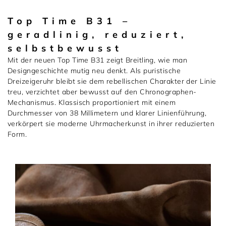
Damenschmuck
Uhrmacherwerkstatt
Top Time B31 –
TUDOR
geradlinig, reduziert,
Herrenschmuck
selbstbewusst
Uhrentyp
Mit der neuen Top Time B31 zeigt Breitling, wie man
Armschmuck
Certified Pre-Owned
Designgeschichte mutig neu denkt. Als puristische
Dreizeigeruhr bleibt sie dem rebellischen Charakter der Linie
treu, verzichtet aber bewusst auf den Chronographen-
Halsschmuck
Damenuhren
Mechanismus. Klassisch proportioniert mit einem
Durchmesser von 38 Millimetern und klarer Linienführung,
Ohrschmuck
Herrenuhren
verkörpert sie moderne Uhrmacherkunst in ihrer reduzierten
Form.
Ringe