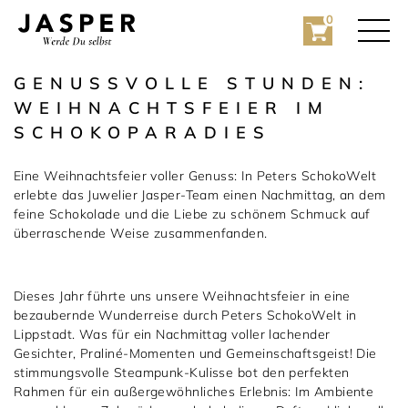
0
GENUSSVOLLE STUNDEN:
WEIHNACHTSFEIER IM
SCHOKOPARADIES
Eine Weihnachtsfeier voller Genuss: In Peters SchokoWelt
erlebte das Juwelier Jasper-Team einen Nachmittag, an dem
feine Schokolade und die Liebe zu schönem Schmuck auf
überraschende Weise zusammenfanden.
Rolex
Rolex Certified Pre-Owned
Dieses Jahr führte uns unsere Weihnachtsfeier in eine
bezaubernde Wunderreise durch Peters SchokoWelt in
Schmuck
Lippstadt. Was für ein Nachmittag voller lachender
Gesichter, Praliné-Momenten und Gemeinschaftsgeist! Die
Marken
Hochzeit
stimmungsvolle Steampunk-Kulisse bot den perfekten
Rahmen für ein außergewöhnliches Erlebnis: Im Ambiente