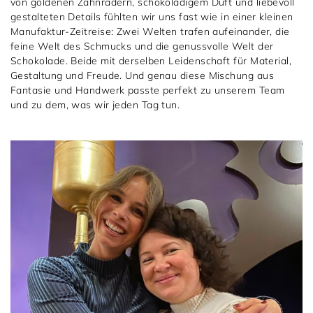
1797 by Jasper
von goldenen Zahnrädern, schokoladigem Duft und liebevoll
Anlass
Uhren
gestalteten Details fühlten wir uns fast wie in einer kleinen
Manufaktur-Zeitreise: Zwei Welten trafen aufeinander, die
Wellendorff
Verlobungsringe
Marken
Über uns
feine Welt des Schmucks und die genussvolle Welt der
Schokolade. Beide mit derselben Leidenschaft für Material,
Al Coro
Trauringe
Rolex
Über Jasper
Magazin
Gestaltung und Freude. Und genau diese Mischung aus
Fantasie und Handwerk passte perfekt zu unserem Team
Marken
Bron
Breitling
Standorte und Teams
und zu dem, was wir jeden Tag tun.
Meister
Fope
Cartier
Kontakt
Niessing
Pomellato
Longines
Karriere
Schmuckwerk
NOMOS Glashütte
Historie
Serafino Consoli
Montblanc
Kataloge
Service
Tamara Comolli
Norqain
Goldschmiede
Schmucktyp
TAG Heuer