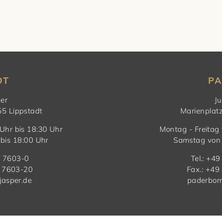
DT
P
per
Ju
55 Lippstadt
Marienplat
Uhr bis 18:30 Uhr
Montag - Freitag
bis 18:00 Uhr
Samstag von 
 / 7603-0
Tel.: +4
/ 7603-20
Fax.: +49
jasper.de
paderborn