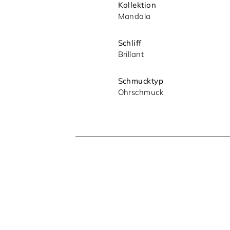
Kollektion
Mandala
Schliff
Brillant
Mit dem Absenden akzeptieren Sie u
Schmucktyp
Datenschutzerklärung.
Ohrschmuck