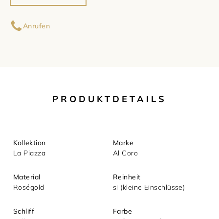
Ihr Name
Damenschmuck
Uhrmacherwerkstatt
TUDOR
Anrufen
Herrenschmuck
Uhrentyp
Ihre E-Mail-Adresse
Armschmuck
Certified Pre-Owned
Ihre Nachricht (optional)
Halsschmuck
Damenuhren
PRODUKTDETAILS
Ohrschmuck
Herrenuhren
Ringe
Kollektion
Marke
La Piazza
Al Coro
Material
Reinheit
Roségold
si (kleine Einschlüsse)
Mit dem Absenden akzeptieren Sie unsere
Schliff
Farbe
Datenschutzerklärung.