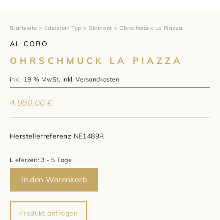
1797 by Jasper
Anlass
Uhren
Wellendorff
Verlobungsringe
Marken
Über uns
Startseite
>
Edelstein Typ
>
Diamant
> Ohrschmuck La Piazza
AL CORO
Al Coro
Trauringe
Rolex
Über Jasper
Magazin
OHRSCHMUCK LA PIAZZA
Marken
Bron
Breitling
Standorte und Teams
inkl. 19 % MwSt.
inkl.
Versandkosten
Meister
Fope
Cartier
Kontakt
4.980,00
€
Niessing
Pomellato
Longines
Karriere
Herstellerreferenz
NE1489R
Schmuckwerk
NOMOS Glashütte
Historie
Lieferzeit:
3 - 5 Tage
Serafino Consoli
Montblanc
Kataloge
In den Warenkorb
Service
Tamara Comolli
Norqain
Produkt anfragen
Goldschmiede
Schmucktyp
TAG Heuer