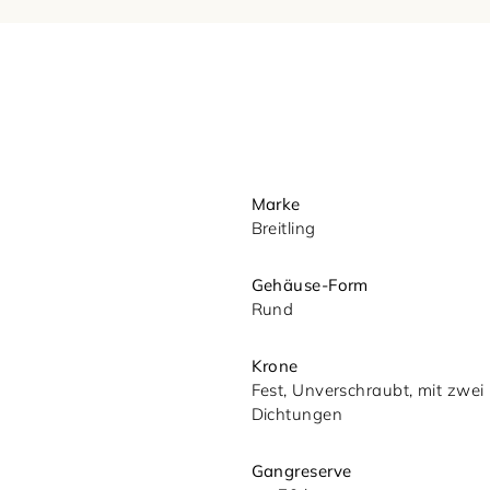
Ihre Nachricht (optional)
Marke
Breitling
Gehäuse-Form
Rund
Mit dem Absenden akzeptieren Sie u
Krone
Datenschutzerklärung.
Fest, Unverschraubt, mit zwei
Dichtungen
Gangreserve