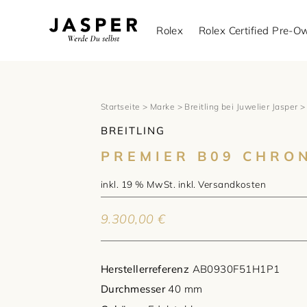
Rolex
Rolex Certified Pre-
Startseite
>
Marke
>
Breitling bei Juwelier Jasper
> 
BREITLING
PREMIER B09 CHRO
inkl. 19 % MwSt.
inkl.
Versandkosten
9.300,00
€
Herstellerreferenz
AB0930F51H1P1
Durchmesser
40 mm