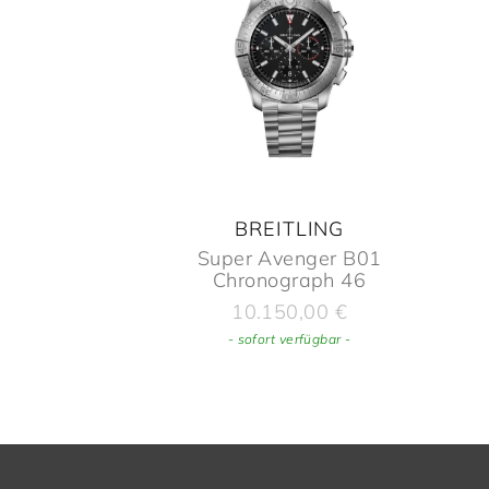
BREITLING
Super Avenger B01
Chronograph 46
10.150,00
€
- sofort verfügbar -