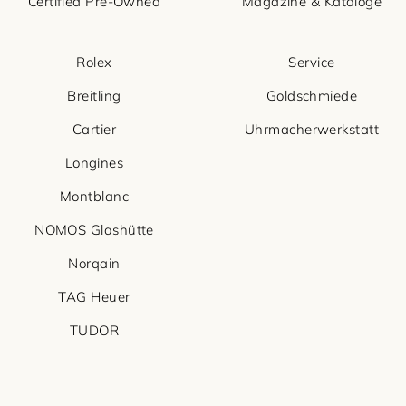
Certified Pre-Owned
Magazine & Kataloge
Rolex
Service
Breitling
Goldschmiede
Cartier
Uhrmacherwerkstatt
Longines
Montblanc
NOMOS Glashütte
Norqain
TAG Heuer
TUDOR