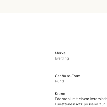
Ihre E-Mail-Adresse
Ihre Nachricht (optional)
Marke
Breitling
Gehäuse-Form
Rund
Mit dem Absenden akzeptieren Sie u
Datenschutzerklärung.
Krone
Edelstahl, mit einem keramisc
Lünetteneinsatz passend zur