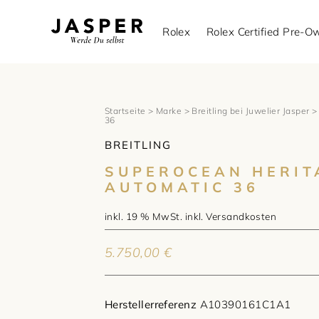
Rolex
Rolex Certified Pre-
Startseite
>
Marke
>
Breitling bei Juwelier Jasper
> 
36
BREITLING
SUPEROCEAN HERIT
AUTOMATIC 36
inkl. 19 % MwSt.
inkl.
Versandkosten
5.750,00
€
Herstellerreferenz
A10390161C1A1