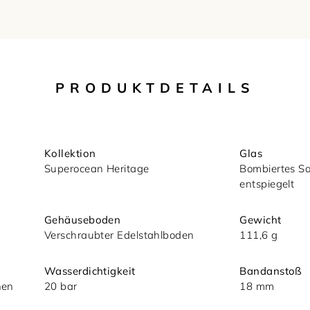
PRODUKTDETAILS
Kollektion
Glas
Superocean Heritage
Bombiertes Sap
entspiegelt
Gehäuseboden
Gewicht
Verschraubter Edelstahlboden
111,6 g
nsere
Wasserdichtigkeit
Bandanstoß
hen
20 bar
18 mm