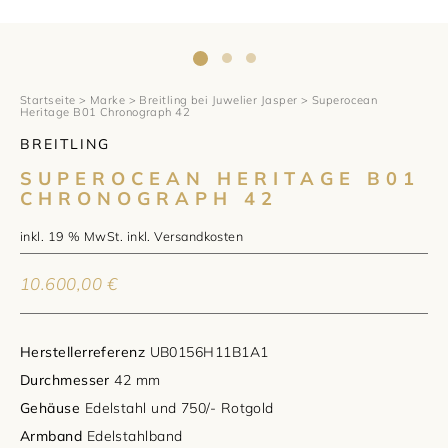
1797 by Jasper
Anlass
Uhren
Wellendorff
Verlobungsringe
Marken
Über uns
Al Coro
Trauringe
Rolex
Startseite
>
Marke
>
Breitling bei Juwelier Jasper
> Superocean
Über Jasper
Magazin
Heritage B01 Chronograph 42
BREITLING
Marken
Bron
Breitling
Standorte und Teams
SUPEROCEAN HERITAGE B01
Meister
CHRONOGRAPH 42
Fope
Cartier
Kontakt
inkl. 19 % MwSt.
inkl.
Versandkosten
Niessing
Pomellato
Longines
Karriere
10.600,00
€
Schmuckwerk
NOMOS Glashütte
Historie
Serafino Consoli
Montblanc
Kataloge
Herstellerreferenz
UB0156H11B1A1
Durchmesser
42 mm
Service
Tamara Comolli
Norqain
Gehäuse
Edelstahl und 750/- Rotgold
Goldschmiede
Armband
Edelstahlband
Schmucktyp
TAG Heuer