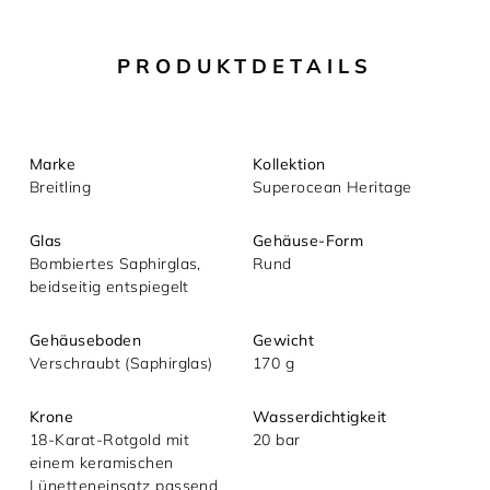
Ihre Nachricht (optional)
PRODUKTDETAILS
Marke
Kollektion
Breitling
Superocean Heritage
Glas
Gehäuse-Form
Bombiertes Saphirglas,
Rund
beidseitig entspiegelt
Mit dem Absenden akzeptieren Sie unsere
Datenschutzerklärung.
Gehäuseboden
Gewicht
Verschraubt (Saphirglas)
170 g
Krone
Wasserdichtigkeit
18-Karat-Rotgold mit
20 bar
einem keramischen
Lünetteneinsatz passend