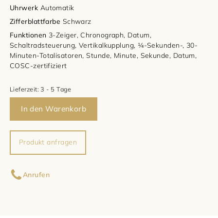
Uhrwerk
Automatik
Damenschmuck
Uhrmacherwerkstatt
TUDOR
Zifferblattfarbe
Schwarz
Funktionen
3-Zeiger, Chronograph, Datum,
Herrenschmuck
Uhrentyp
Schaltradsteuerung, Vertikalkupplung, ¼-Sekunden-, 30-
Minuten-Totalisatoren, Stunde, Minute, Sekunde, Datum,
Armschmuck
Certified Pre-Owned
COSC-zertifiziert
Halsschmuck
Damenuhren
Lieferzeit:
3 - 5 Tage
In den Warenkorb
Ohrschmuck
Herrenuhren
Ringe
Produkt anfragen
Ihr Name
Anrufen
Ihre E-Mail-Adresse