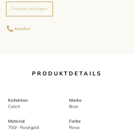
Produkt anfragen
Damenschmuck
Uhrmacherwerkstatt
TUDOR
Ihr Name
Herrenschmuck
Uhrentyp
Anrufen
Armschmuck
Certified Pre-Owned
Ihre E-Mail-Adresse
Halsschmuck
Damenuhren
Ihre Nachricht (optional)
Ohrschmuck
Herrenuhren
PRODUKTDETAILS
Ringe
Kollektion
Marke
Catch
Bron
Material
Farbe
750/- Roségold
Rosa