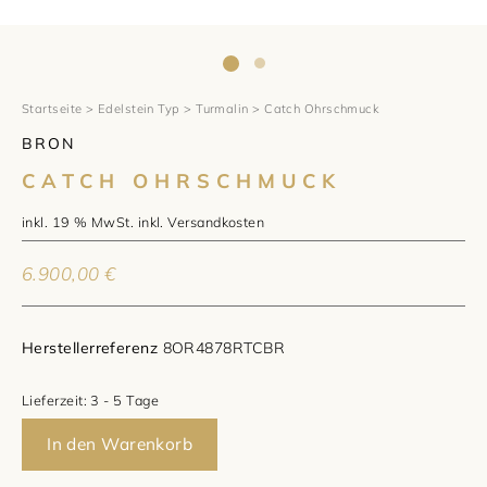
1797 by Jasper
Anlass
Uhren
Wellendorff
Verlobungsringe
Marken
Über uns
Al Coro
Trauringe
Rolex
Startseite
>
Edelstein Typ
>
Turmalin
> Catch Ohrschmuck
Über Jasper
Magazin
BRON
Marken
Bron
Breitling
Standorte und Teams
CATCH OHRSCHMUCK
Meister
Fope
Cartier
Kontakt
inkl. 19 % MwSt.
inkl.
Versandkosten
Niessing
Pomellato
Longines
Karriere
6.900,00
€
Schmuckwerk
NOMOS Glashütte
Historie
Herstellerreferenz
8OR4878RTCBR
Serafino Consoli
Montblanc
Kataloge
Lieferzeit:
3 - 5 Tage
Service
Tamara Comolli
Norqain
In den Warenkorb
Goldschmiede
Schmucktyp
TAG Heuer