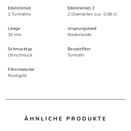
Mit dem Absenden akzeptieren Sie unsere
Edelstein(e)
Edelstein(e) 2
Datenschutzerklärung.
2 Turmaline
2 Diamanten zus. 0,08 ct.
Länge
Ursprungsland
10 mm
Niederlande
Schmucktyp
Besatzfilter
Ohrschmuck
Turmalin
Filtermaterial
Roségold
ÄHNLICHE PRODUKTE