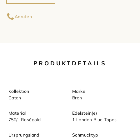
Ihr Name
Damenschmuck
Uhrmacherwerkstatt
TUDOR
Anrufen
Herrenschmuck
Uhrentyp
Ihre E-Mail-Adresse
Armschmuck
Certified Pre-Owned
Ihre Nachricht (optional)
Halsschmuck
Damenuhren
PRODUKTDETAILS
Ohrschmuck
Herrenuhren
Ringe
Kollektion
Marke
Catch
Bron
Material
Edelstein(e)
750/- Roségold
1 London Blue Topas
Mit dem Absenden akzeptieren Sie unsere
Ursprungsland
Schmucktyp
Datenschutzerklärung.