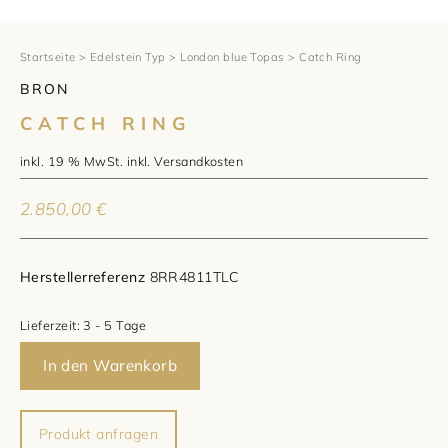
1797 by Jasper
Anlass
Uhren
Wellendorff
Verlobungsringe
Marken
Über uns
Startseite
>
Edelstein Typ
>
London blue Topas
> Catch Ring
BRON
Al Coro
Trauringe
Rolex
Über Jasper
Magazin
CATCH RING
Marken
Bron
Breitling
Standorte und Teams
inkl. 19 % MwSt.
inkl.
Versandkosten
Meister
Fope
Cartier
Kontakt
2.850,00
€
Niessing
Pomellato
Longines
Karriere
Herstellerreferenz
8RR4811TLC
Schmuckwerk
NOMOS Glashütte
Historie
Lieferzeit:
3 - 5 Tage
Serafino Consoli
Montblanc
Kataloge
In den Warenkorb
Service
Tamara Comolli
Norqain
Produkt anfragen
Goldschmiede
Schmucktyp
TAG Heuer