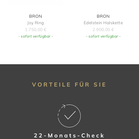
BRON
BRON
Joy Ring
Edelstein Halskette
1.750,00
€
2.900,00
€
- sofort verfügbar -
- sofort verfügbar -
VORTEILE FÜR SIE
22-Monats-Check