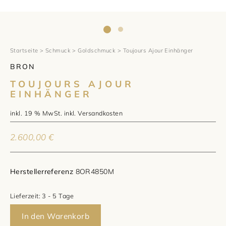
1797 by Jasper
Anlass
Uhren
Wellendorff
Verlobungsringe
Marken
Über uns
Al Coro
Trauringe
Rolex
Startseite
>
Schmuck
>
Goldschmuck
> Toujours Ajour Einhänger
Über Jasper
Magazin
BRON
Marken
Bron
Breitling
Standorte und Teams
TOUJOURS AJOUR
EINHÄNGER
Meister
Fope
Cartier
Kontakt
inkl. 19 % MwSt.
inkl.
Versandkosten
Niessing
Pomellato
Longines
Karriere
2.600,00
€
Schmuckwerk
NOMOS Glashütte
Historie
Herstellerreferenz
8OR4850M
Serafino Consoli
Montblanc
Kataloge
Lieferzeit:
3 - 5 Tage
Service
Tamara Comolli
Norqain
In den Warenkorb
Goldschmiede
Schmucktyp
TAG Heuer