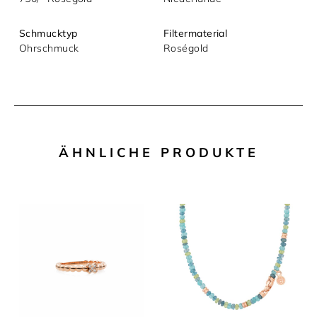
Mit dem Absenden akzeptieren Sie unsere
Schmucktyp
Filtermaterial
Datenschutzerklärung.
Ohrschmuck
Roségold
ÄHNLICHE PRODUKTE