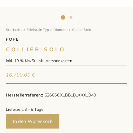
1797 by Jasper
Anlass
Uhren
Wellendorff
Verlobungsringe
Marken
Über uns
Al Coro
Trauringe
Rolex
Startseite
>
Edelstein Typ
>
Diamant
> Collier Solo
Über Jasper
Magazin
FOPE
Marken
Bron
Breitling
Standorte und Teams
COLLIER SOLO
Meister
Fope
Cartier
Kontakt
inkl. 19 % MwSt.
inkl.
Versandkosten
Niessing
Pomellato
Longines
Karriere
16.790,00
€
Schmuckwerk
NOMOS Glashütte
Historie
Herstellerreferenz
62606CX_BB_B_XXX_040
Serafino Consoli
Montblanc
Kataloge
Lieferzeit:
3 - 5 Tage
Service
Tamara Comolli
Norqain
In den Warenkorb
Goldschmiede
Schmucktyp
TAG Heuer