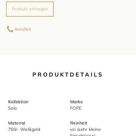
Produkt anfragen
Damenschmuck
Uhrmacherwerkstatt
TUDOR
Ihr Name
Herrenschmuck
Uhrentyp
Anrufen
Armschmuck
Certified Pre-Owned
Ihre E-Mail-Adresse
Halsschmuck
Damenuhren
Ihre Nachricht (optional)
Ohrschmuck
Herrenuhren
PRODUKTDETAILS
Ringe
Kollektion
Marke
Solo
FOPE
Material
Reinheit
750/- Weißgold
vsi (sehr kleine
Einschlüsse)