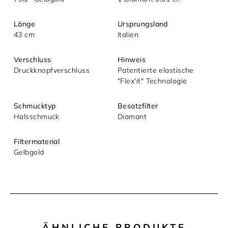
Mit dem Absenden akzeptieren Sie unsere
Länge
Ursprungsland
Datenschutzerklärung.
43 cm
Italien
Verschluss
Hinweis
Druckknopfverschluss
Patentierte elastische
"Flex'it" Technologie
Schmucktyp
Besatzfilter
Halsschmuck
Diamant
Filtermaterial
Gelbgold
ÄHNLICHE PRODUKTE