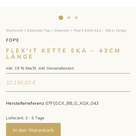
1797 by Jasper
Anlass
Uhren
Wellendorff
Verlobungsringe
Marken
Über uns
Al Coro
Trauringe
Rolex
Startseite
>
Edelstein Typ
>
Diamant
> Flex’it Kette Eka – 43cm Länge
Über Jasper
Magazin
FOPE
Marken
Bron
Breitling
Standorte und Teams
FLEX’IT KETTE EKA – 43CM
LÄNGE
Meister
Fope
Cartier
Kontakt
inkl. 19 % MwSt.
inkl.
Versandkosten
Niessing
Pomellato
Longines
Karriere
10.150,00
€
Schmuckwerk
NOMOS Glashütte
Historie
Herstellerreferenz
07F01CX_BB_G_XGX_043
Serafino Consoli
Montblanc
Kataloge
Lieferzeit:
3 - 5 Tage
Service
Tamara Comolli
Norqain
In den Warenkorb
Goldschmiede
Schmucktyp
TAG Heuer