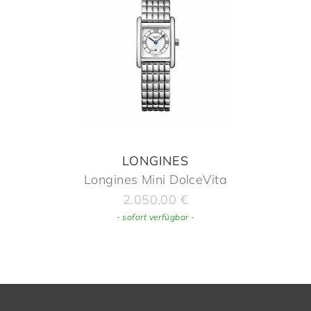
LONGINES
Longines Mini DolceVita
2.050,00
€
- sofort verfügbar -