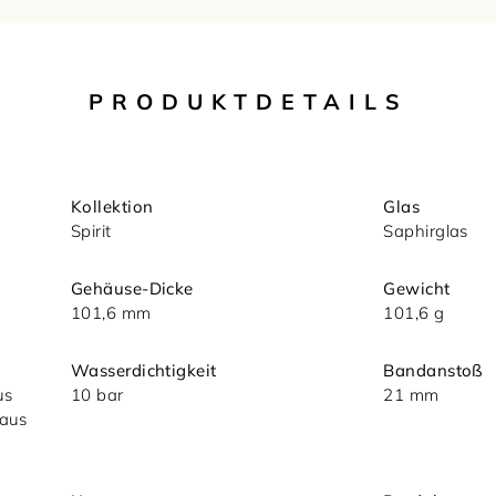
PRODUKTDETAILS
Kollektion
Glas
Spirit
Saphirglas
Gehäuse-Dicke
Gewicht
101,6 mm
101,6 g
nsere
Wasserdichtigkeit
Bandanstoß
us
10 bar
21 mm
 aus