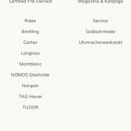
Certified Pre-Owned
Magazine & Kataloge
Rolex
Service
Breitling
Goldschmiede
Cartier
Uhrmacherwerkstatt
Longines
Montblanc
NOMOS Glashütte
Norqain
TAG Heuer
TUDOR