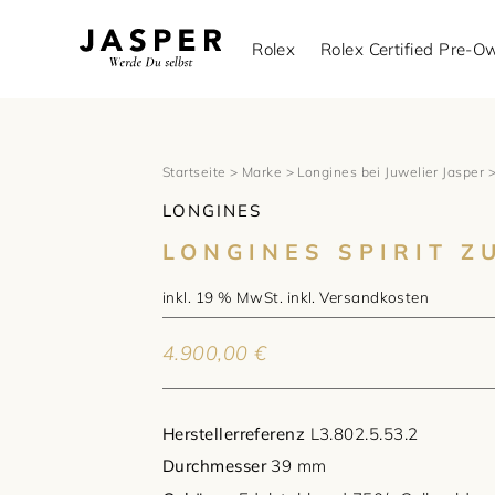
Rolex
Rolex Certified Pre-
Startseite
>
Marke
>
Longines bei Juwelier Jasper
>
LONGINES
LONGINES SPIRIT Z
inkl. 19 % MwSt.
inkl.
Versandkosten
4.900,00
€
Herstellerreferenz
L3.802.5.53.2
Durchmesser
39 mm