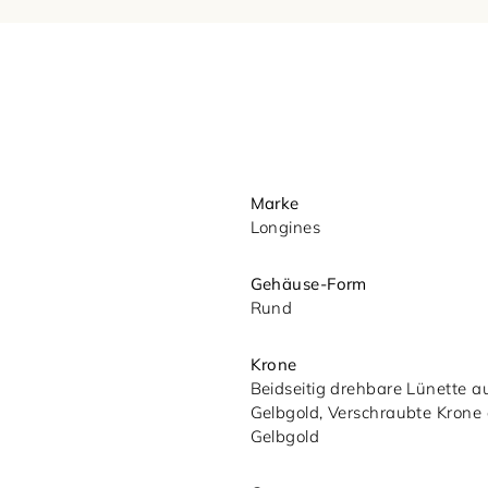
Ihre Nachricht (optional)
Marke
Longines
Gehäuse-Form
Rund
Mit dem Absenden akzeptieren Sie u
Krone
Datenschutzerklärung.
Beidseitig drehbare Lünette a
Gelbgold, Verschraubte Krone
Gelbgold