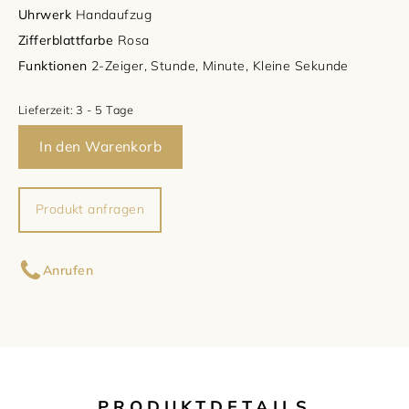
Uhrwerk
Handaufzug
Damenschmuck
Uhrmacherwerkstatt
TUDOR
Zifferblattfarbe
Rosa
Funktionen
2-Zeiger, Stunde, Minute, Kleine Sekunde
Herrenschmuck
Uhrentyp
Lieferzeit:
3 - 5 Tage
Armschmuck
Certified Pre-Owned
In den Warenkorb
Halsschmuck
Damenuhren
Produkt anfragen
Ohrschmuck
Herrenuhren
Ihr Name
Ringe
Anrufen
Ihre E-Mail-Adresse
Ihre Nachricht (optional)
PRODUKTDETAILS