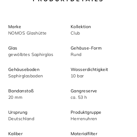
Marke
Kollektion
NOMOS Glashütte
Club
Glas
Gehäuse-Form
gewölbtes Saphirglas
Rund
Mit dem Absenden akzeptieren Sie unsere
Gehäuseboden
Wasserdichtigkeit
Datenschutzerklärung.
Saphirglasboden
10 bar
Bandanstoß
Gangreserve
20 mm
ca. 53 h
Ursprung
Produktgruppe
Deutschland
Herrenuhren
Kaliber
Materialfilter