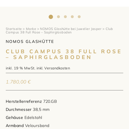
1797 by Jasper
Anlass
Uhren
Wellendorff
Verlobungsringe
Marken
Über uns
Al Coro
Trauringe
Rolex
Startseite
>
Marke
>
NOMOS Glashütte bei Juwelier Jasper
> Club
Über Jasper
Magazin
Campus 38 Full Rose – Saphirglasboden
NOMOS GLASHÜTTE
Marken
Bron
Breitling
Standorte und Teams
CLUB CAMPUS 38 FULL ROSE
Meister
– SAPHIRGLASBODEN
Fope
Cartier
Kontakt
inkl. 19 % MwSt.
inkl.
Versandkosten
Niessing
Pomellato
Longines
Karriere
1.780,00
€
Schmuckwerk
NOMOS Glashütte
Historie
Serafino Consoli
Montblanc
Kataloge
Herstellerreferenz
720.GB
Durchmesser
38,5 mm
Service
Tamara Comolli
Norqain
Gehäuse
Edelstahl
Goldschmiede
Armband
Veloursband
Schmucktyp
TAG Heuer