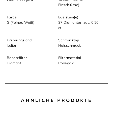
Einschlüsse)
Mit dem Absenden akzeptieren Sie unsere
Datenschutzerklärung.
Farbe
Edelstein(e)
G (Feines Weiß)
37 Diamanten zus. 0,20
ct.
Ursprungsland
Schmucktyp
Italien
Halsschmuck
Besatzfilter
Filtermaterial
Diamant
Roségold
ÄHNLICHE PRODUKTE