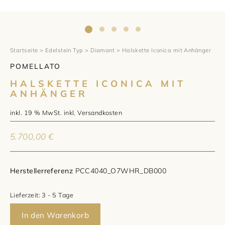
1797 by Jasper
Anlass
Uhren
Wellendorff
Verlobungsringe
Marken
Über uns
Al Coro
Trauringe
Rolex
Startseite
>
Edelstein Typ
>
Diamant
> Halskette Iconica mit Anhänger
Über Jasper
Magazin
POMELLATO
Marken
Bron
Breitling
Standorte und Teams
HALSKETTE ICONICA MIT
ANHÄNGER
Meister
Fope
Cartier
Kontakt
inkl. 19 % MwSt.
inkl.
Versandkosten
Niessing
Pomellato
Longines
Karriere
5.700,00
€
Schmuckwerk
NOMOS Glashütte
Historie
Herstellerreferenz
PCC4040_O7WHR_DB000
Serafino Consoli
Montblanc
Kataloge
Lieferzeit:
3 - 5 Tage
Service
Tamara Comolli
Norqain
In den Warenkorb
Goldschmiede
Schmucktyp
TAG Heuer