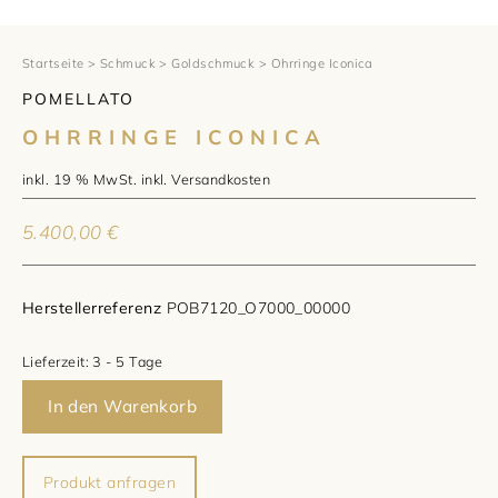
1797 by Jasper
Anlass
Uhren
Wellendorff
Verlobungsringe
Marken
Über uns
Startseite
>
Schmuck
>
Goldschmuck
> Ohrringe Iconica
POMELLATO
Al Coro
Trauringe
Rolex
Über Jasper
Magazin
OHRRINGE ICONICA
Marken
Bron
Breitling
Standorte und Teams
inkl. 19 % MwSt.
inkl.
Versandkosten
Meister
Fope
Cartier
Kontakt
5.400,00
€
Niessing
Pomellato
Longines
Karriere
Herstellerreferenz
POB7120_O7000_00000
Schmuckwerk
NOMOS Glashütte
Historie
Lieferzeit:
3 - 5 Tage
Serafino Consoli
Montblanc
Kataloge
In den Warenkorb
Service
Tamara Comolli
Norqain
Produkt anfragen
Goldschmiede
Schmucktyp
TAG Heuer