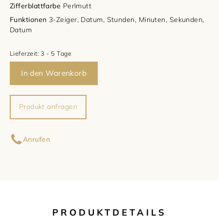
Zifferblattfarbe
Perlmutt
Damenschmuck
Uhrmacherwerkstatt
Funktionen
3-Zeiger, Datum, Stunden, Minuten, Sekunden,
TUDOR
Datum
Herrenschmuck
Uhrentyp
Lieferzeit:
3 - 5 Tage
Armschmuck
Certified Pre-Owned
In den Warenkorb
Halsschmuck
Damenuhren
Produkt anfragen
Ohrschmuck
Herrenuhren
Ihr Name
Ringe
Anrufen
Ihre E-Mail-Adresse
Ihre Nachricht (optional)
PRODUKTDETAILS