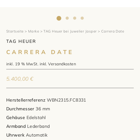
1797 by Jasper
Anlass
Uhren
Wellendorff
Verlobungsringe
Marken
Über uns
Al Coro
Trauringe
Rolex
Startseite
>
Marke
>
TAG Heuer bei Juwelier Jasper
> Carrera Date
Über Jasper
Magazin
TAG HEUER
Marken
Bron
Breitling
Standorte und Teams
CARRERA DATE
Meister
Fope
Cartier
Kontakt
inkl. 19 % MwSt.
inkl.
Versandkosten
Niessing
Pomellato
Longines
Karriere
5.400,00
€
Schmuckwerk
NOMOS Glashütte
Historie
Herstellerreferenz
WBN2315.FC8331
Serafino Consoli
Montblanc
Kataloge
Durchmesser
36 mm
Gehäuse
Edelstahl
Service
Tamara Comolli
Norqain
Armband
Lederband
Uhrwerk
Automatik
Goldschmiede
Schmucktyp
TAG Heuer