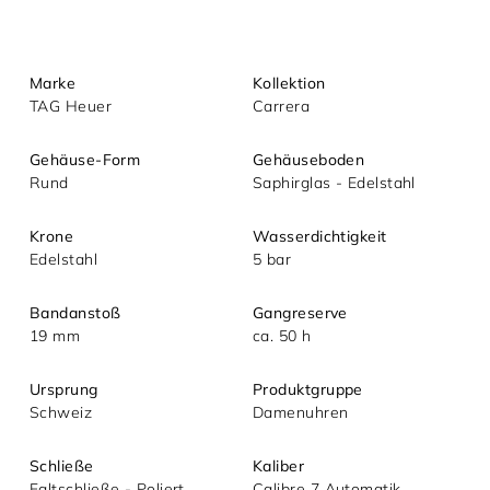
Marke
Kollektion
TAG Heuer
Carrera
Gehäuse-Form
Gehäuseboden
Rund
Saphirglas - Edelstahl
Mit dem Absenden akzeptieren Sie unsere
Krone
Wasserdichtigkeit
Datenschutzerklärung.
Edelstahl
5 bar
Bandanstoß
Gangreserve
19 mm
ca. 50 h
Ursprung
Produktgruppe
Schweiz
Damenuhren
Schließe
Kaliber
Faltschließe - Poliert
Calibre 7 Automatik