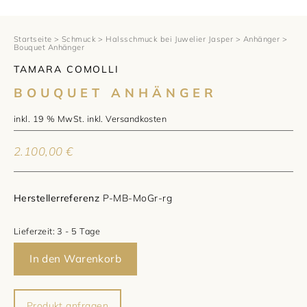
1797 by Jasper
Anlass
Uhren
Wellendorff
Verlobungsringe
Marken
Über uns
Startseite
>
Schmuck
>
Halsschmuck bei Juwelier Jasper
>
Anhänger
>
Bouquet Anhänger
Al Coro
Trauringe
Rolex
TAMARA COMOLLI
Über Jasper
Magazin
BOUQUET ANHÄNGER
Marken
Bron
Breitling
Standorte und Teams
inkl. 19 % MwSt.
inkl.
Versandkosten
Meister
Fope
Cartier
Kontakt
2.100,00
€
Niessing
Pomellato
Longines
Karriere
Herstellerreferenz
P-MB-MoGr-rg
Schmuckwerk
NOMOS Glashütte
Historie
Lieferzeit:
3 - 5 Tage
Serafino Consoli
Montblanc
Kataloge
In den Warenkorb
Service
Tamara Comolli
Norqain
Goldschmiede
Schmucktyp
TAG Heuer
Produkt anfragen