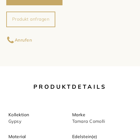
Damenschmuck
Uhrmacherwerkstatt
TUDOR
Produkt anfragen
Herrenschmuck
Uhrentyp
Ihr Name
Anrufen
Armschmuck
Certified Pre-Owned
Ihre E-Mail-Adresse
Halsschmuck
Damenuhren
Ohrschmuck
Herrenuhren
Ihre Nachricht (optional)
PRODUKTDETAILS
Ringe
Kollektion
Marke
Gypsy
Tamara Comolli
Material
Edelstein(e)