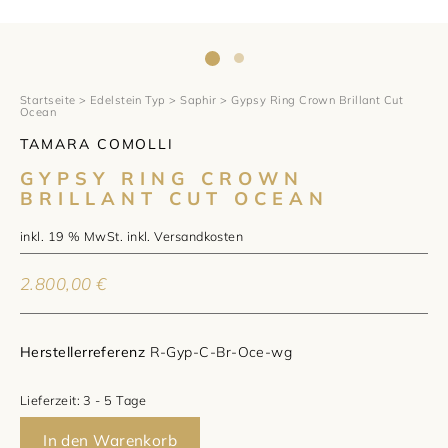
1797 by Jasper
Anlass
Uhren
Wellendorff
Verlobungsringe
Marken
Über uns
Al Coro
Trauringe
Rolex
Startseite
>
Edelstein Typ
>
Saphir
> Gypsy Ring Crown Brillant Cut
Über Jasper
Magazin
Ocean
TAMARA COMOLLI
Marken
Bron
Breitling
Standorte und Teams
GYPSY RING CROWN
Meister
BRILLANT CUT OCEAN
Fope
Cartier
Kontakt
inkl. 19 % MwSt.
inkl.
Versandkosten
Niessing
Pomellato
Longines
Karriere
2.800,00
€
Schmuckwerk
NOMOS Glashütte
Historie
Serafino Consoli
Montblanc
Kataloge
Herstellerreferenz
R-Gyp-C-Br-Oce-wg
Service
Tamara Comolli
Norqain
Lieferzeit:
3 - 5 Tage
Goldschmiede
In den Warenkorb
Schmucktyp
TAG Heuer