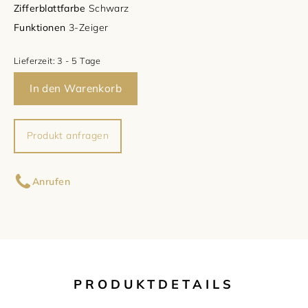
Zifferblattfarbe
Schwarz
Damenschmuck
Uhrmacherwerkstatt
Funktionen
3-Zeiger
TUDOR
Herrenschmuck
Lieferzeit:
3 - 5 Tage
Uhrentyp
In den Warenkorb
Armschmuck
Certified Pre-Owned
Halsschmuck
Damenuhren
Produkt anfragen
Ohrschmuck
Herrenuhren
Ihr Name
Anrufen
Ringe
Ihre E-Mail-Adresse
Ihre Nachricht (optional)
PRODUKTDETAILS