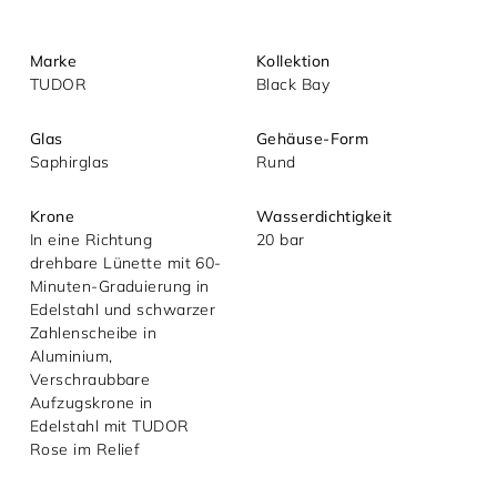
Marke
Kollektion
TUDOR
Black Bay
Glas
Gehäuse-Form
Saphirglas
Rund
Mit dem Absenden akzeptieren Sie unsere
Krone
Wasserdichtigkeit
Datenschutzerklärung.
In eine Richtung
20 bar
drehbare Lünette mit 60-
Minuten-Graduierung in
Edelstahl und schwarzer
Zahlenscheibe in
Aluminium,
Verschraubbare
Aufzugskrone in
Edelstahl mit TUDOR
Rose im Relief