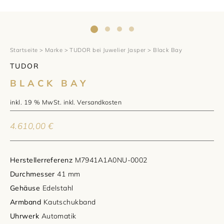
1797 by Jasper
Anlass
Uhren
Wellendorff
Verlobungsringe
Marken
Über uns
Al Coro
Trauringe
Rolex
Startseite
>
Marke
>
TUDOR bei Juwelier Jasper
> Black Bay
Über Jasper
Magazin
TUDOR
Marken
Bron
Breitling
Standorte und Teams
BLACK BAY
Meister
Fope
Cartier
Kontakt
inkl. 19 % MwSt.
inkl.
Versandkosten
Niessing
Pomellato
Longines
Karriere
4.610,00
€
Schmuckwerk
NOMOS Glashütte
Historie
Herstellerreferenz
M7941A1A0NU-0002
Serafino Consoli
Montblanc
Kataloge
Durchmesser
41 mm
Gehäuse
Edelstahl
Service
Tamara Comolli
Norqain
Armband
Kautschukband
Uhrwerk
Automatik
Goldschmiede
Schmucktyp
TAG Heuer