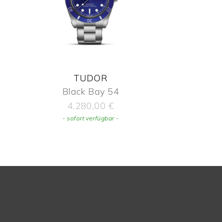
TUDOR
Black Bay 54
4.280,00
€
- sofort verfügbar -