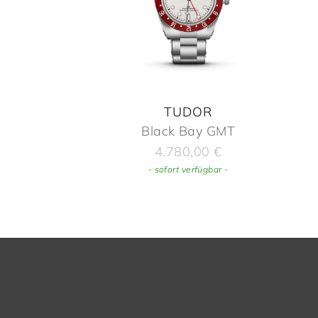
TUDOR
Black Bay GMT
4.780,00
€
- sofort verfügbar -