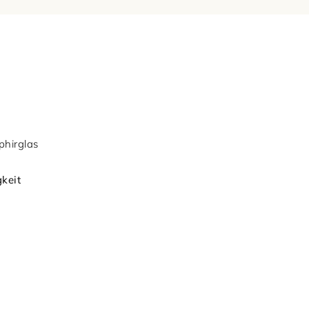
phirglas
keit