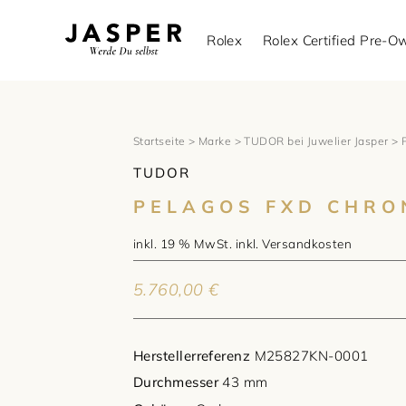
Rolex
Rolex Certified Pre-
Startseite
>
Marke
>
TUDOR bei Juwelier Jasper
> 
TUDOR
PELAGOS FXD CHRO
inkl. 19 % MwSt.
inkl.
Versandkosten
5.760,00
€
Herstellerreferenz
M25827KN-0001
Durchmesser
43 mm