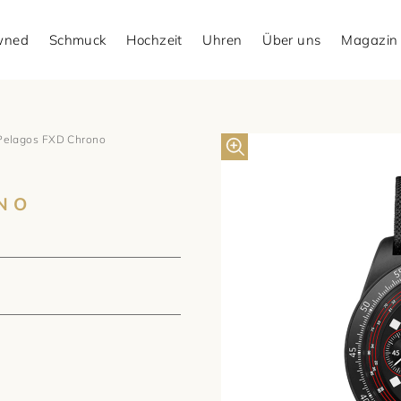
Owned
Schmuck
Hochzeit
Uhren
Über uns
Magazin
Pelagos FXD Chrono
NO