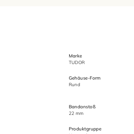
Ihre Nachricht (optional)
Marke
TUDOR
Gehäuse-Form
Rund
Mit dem Absenden akzeptieren Sie u
Datenschutzerklärung.
Bandanstoß
22 mm
Produktgruppe