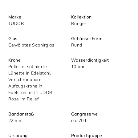
Marke
Kollektion
TUDOR
Ranger
Glas
Gehäuse-Form
Gewölbtes Saphirglas
Rund
Mit dem Absenden akzeptieren Sie unsere
Krone
Wasserdichtigkeit
Datenschutzerklärung.
Polierte, satinierte
10 bar
Lünette in Edelstahl,
Verschraubbare
Aufzugskrone in
Edelstahl mit TUDOR
Rose im Relief
Bandanstoß
Gangreserve
22 mm
ca. 70 h
Ursprung
Produktgruppe