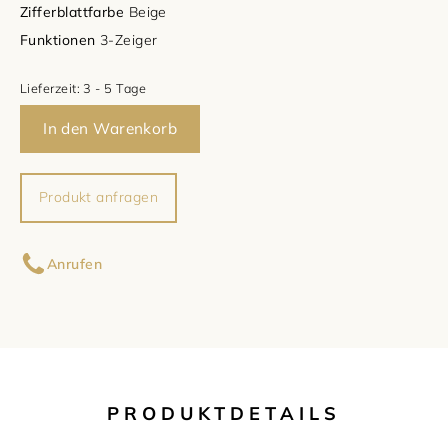
Zifferblattfarbe
Beige
Damenschmuck
Uhrmacherwerkstatt
Funktionen
3-Zeiger
TUDOR
Herrenschmuck
Lieferzeit:
3 - 5 Tage
Uhrentyp
In den Warenkorb
Armschmuck
Certified Pre-Owned
Halsschmuck
Damenuhren
Produkt anfragen
Ohrschmuck
Herrenuhren
Ihr Name
Anrufen
Ringe
Ihre E-Mail-Adresse
Ihre Nachricht (optional)
PRODUKTDETAILS