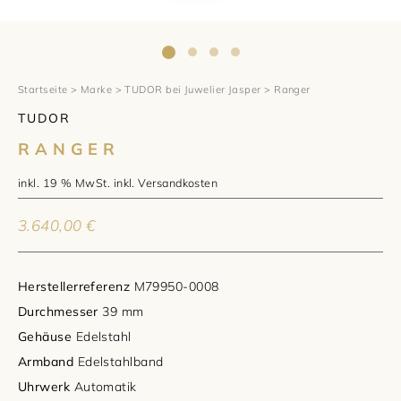
1797 by Jasper
Anlass
Uhren
Wellendorff
Verlobungsringe
Marken
Über uns
Al Coro
Trauringe
Rolex
Startseite
>
Marke
>
TUDOR bei Juwelier Jasper
> Ranger
Über Jasper
Magazin
TUDOR
Marken
Bron
Breitling
Standorte und Teams
RANGER
Meister
Fope
Cartier
Kontakt
inkl. 19 % MwSt.
inkl.
Versandkosten
Niessing
Pomellato
Longines
Karriere
3.640,00
€
Schmuckwerk
NOMOS Glashütte
Historie
Herstellerreferenz
M79950-0008
Serafino Consoli
Montblanc
Kataloge
Durchmesser
39 mm
Gehäuse
Edelstahl
Service
Tamara Comolli
Norqain
Armband
Edelstahlband
Uhrwerk
Automatik
Goldschmiede
Schmucktyp
TAG Heuer