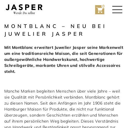
0
MONTBLANC – NEU BEI
JUWELIER JASPER
Mit Montblanc erweitert Juwelier Jasper seine Markenwelt
um eine traditionsreiche Maison, die seit Generationen für
außergewöhnliche Handwerkskunst, hochwertige
Schreibgeräte, markante Uhren und stilvolle Accessoires
steht.
Rolex
Rolex Certified Pre-Owned
Manche Marken begleiten Menschen über viele Jahre – weil
sie Qualität mit Persönlichkeit verbinden. Montblanc gehört
Schmuck
zu diesen Namen. Seit den Anfängen im Jahr 1906 steht die
Hamburger Maison für Produkte, die nicht nur funktional
überzeugen, sondern Geschichten erzählen und Menschen
Marken
Hochzeit
auf ihrem persönlichen Weg begleiten. Dieses Verständnis
von Handwerk und Beständigkeit passt hervorragend zur