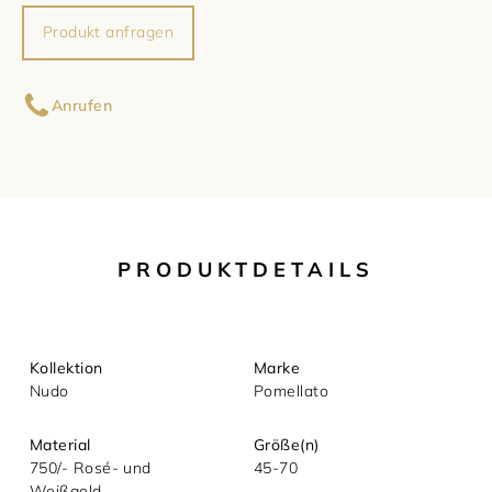
Produkt anfragen
Damenschmuck
Uhrmacherwerkstatt
TUDOR
Ihr Name
Herrenschmuck
Uhrentyp
Anrufen
Armschmuck
Certified Pre-Owned
Ihre E-Mail-Adresse
Halsschmuck
Damenuhren
Ihre Nachricht (optional)
Ohrschmuck
Herrenuhren
PRODUKTDETAILS
Ringe
Kollektion
Marke
Nudo
Pomellato
Material
Größe(n)
750/- Rosé- und
45-70
Weißgold