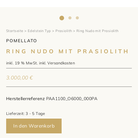
1797 by Jasper
Anlass
Uhren
Wellendorff
Verlobungsringe
Marken
Über uns
Al Coro
Trauringe
Rolex
Startseite
>
Edelstein Typ
>
Prasiolith
> Ring Nudo mit Prasiolith
Über Jasper
Magazin
POMELLATO
Marken
Bron
Breitling
Standorte und Teams
RING NUDO MIT PRASIOLITH
Meister
Fope
Cartier
Kontakt
inkl. 19 % MwSt.
inkl.
Versandkosten
Niessing
Pomellato
Longines
Karriere
3.000,00
€
Schmuckwerk
NOMOS Glashütte
Historie
Herstellerreferenz
PAA1100_O6000_000PA
Serafino Consoli
Montblanc
Kataloge
Lieferzeit:
3 - 5 Tage
Service
Tamara Comolli
Norqain
In den Warenkorb
Goldschmiede
Schmucktyp
TAG Heuer