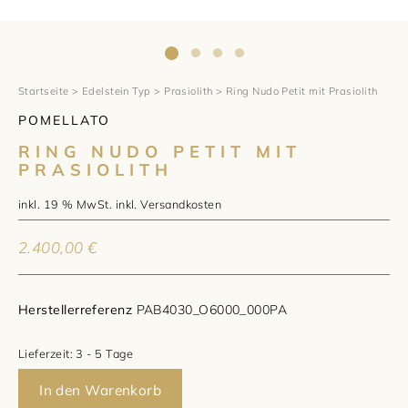
1797 by Jasper
Anlass
Uhren
Wellendorff
Verlobungsringe
Marken
Über uns
Al Coro
Trauringe
Rolex
Startseite
>
Edelstein Typ
>
Prasiolith
> Ring Nudo Petit mit Prasiolith
Über Jasper
Magazin
POMELLATO
Marken
Bron
Breitling
Standorte und Teams
RING NUDO PETIT MIT
PRASIOLITH
Meister
Fope
Cartier
Kontakt
inkl. 19 % MwSt.
inkl.
Versandkosten
Niessing
Pomellato
Longines
Karriere
2.400,00
€
Schmuckwerk
NOMOS Glashütte
Historie
Herstellerreferenz
PAB4030_O6000_000PA
Serafino Consoli
Montblanc
Kataloge
Lieferzeit:
3 - 5 Tage
Service
Tamara Comolli
Norqain
In den Warenkorb
Goldschmiede
Schmucktyp
TAG Heuer