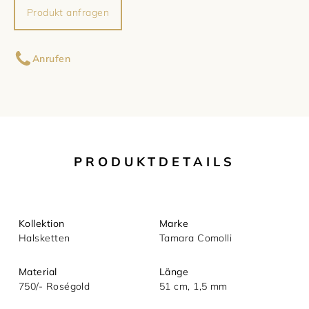
Produkt anfragen
Damenschmuck
Uhrmacherwerkstatt
TUDOR
Ihr Name
Anrufen
Herrenschmuck
Uhrentyp
Ihre E-Mail-Adresse
Armschmuck
Certified Pre-Owned
Halsschmuck
Damenuhren
Ihre Nachricht (optional)
PRODUKTDETAILS
Ohrschmuck
Herrenuhren
Ringe
Kollektion
Marke
Halsketten
Tamara Comolli
Material
Länge
750/- Roségold
51 cm, 1,5 mm
Mit dem Absenden akzeptieren Sie unsere