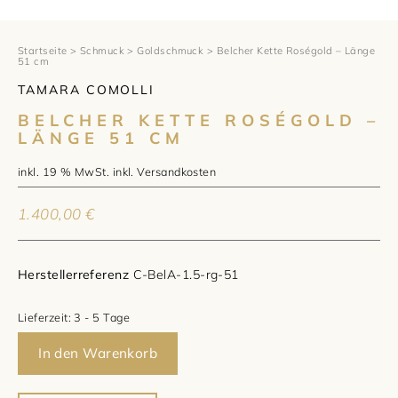
1797 by Jasper
Anlass
Uhren
Wellendorff
Verlobungsringe
Marken
Über uns
Startseite
>
Schmuck
>
Goldschmuck
> Belcher Kette Roségold – Länge
51 cm
Al Coro
Trauringe
Rolex
TAMARA COMOLLI
Über Jasper
Magazin
BELCHER KETTE ROSÉGOLD –
Marken
Bron
Breitling
Standorte und Teams
LÄNGE 51 CM
Meister
inkl. 19 % MwSt.
inkl.
Versandkosten
Fope
Cartier
Kontakt
1.400,00
€
Niessing
Pomellato
Longines
Karriere
Schmuckwerk
NOMOS Glashütte
Historie
Herstellerreferenz
C-BelA-1.5-rg-51
Serafino Consoli
Montblanc
Kataloge
Lieferzeit:
3 - 5 Tage
Service
Tamara Comolli
Norqain
In den Warenkorb
Goldschmiede
Schmucktyp
TAG Heuer